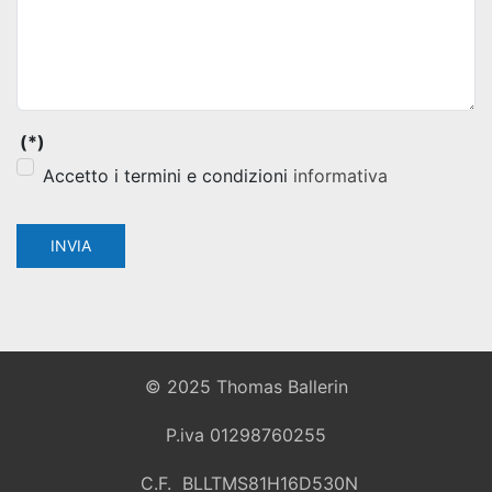
(*)
Accetto i termini e condizioni
informativa
INVIA
© 2025 Thomas Ballerin
P.iva 01298760255
C.F. BLLTMS81H16D530N