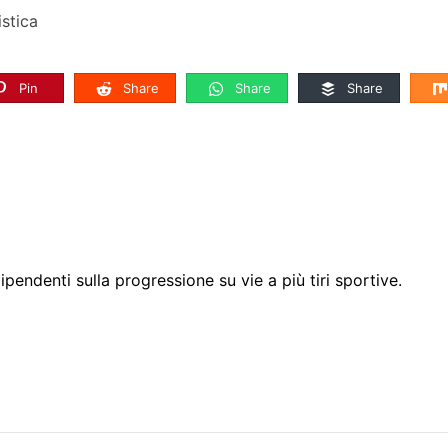
istica
Pin
Share
Share
Share
ipendenti sulla progressione su vie a più tiri sportive.